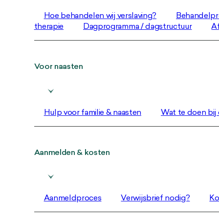
Hoe behandelen wij verslaving?
Behandelpr
therapie
Dagprogramma / dagstructuur
Af
Voor naasten
Hulp voor familie & naasten
Wat te doen bij c
Aanmelden & kosten
Aanmeldproces
Verwijsbrief nodig?
Ko