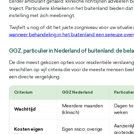
Eerder ambulant gefaald: klinische richtlijnen adviseren bi
traject. Particuliere klinieken in het buitenland bieden d
instelling met zich meebrengt.
Twijfelt u nog of dit het juiste zorgniveau voor uw situati
wanneer behandeling in het buitenland een serieuze ove
GGZ, particulier in Nederland of buitenland: de bela
De drie meest gekozen opties voor residentiële verslav
verschillen op vijf criteria die voor de meeste mensen bes
een directe vergelijking.
Criterium
GGZ Nederland
Particulie
Meerdere maanden
Dagen to
Wachttijd
(klinisch)
weken
Aanzienlij
Kosten eigen
Eigen risico; overige
grotendee