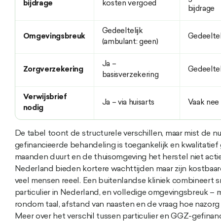
bijdrage
kosten vergoed
bijdrage
Gedeeltelijk
Omgevingsbreuk
Gedeeltel
(ambulant: geen)
Ja –
Zorgverzekering
Gedeeltel
basisverzekering
Verwijsbrief
Ja – via huisarts
Vaak nee
nodig
De tabel toont de structurele verschillen, maar mist de nu
gefinancieerde behandeling is toegankelijk en kwalitatie
maanden duurt en de thuisomgeving het herstel niet actief 
Nederland bieden kortere wachttijden maar zijn kostbaard
veel mensen reeel. Een buitenlandse kliniek combineert s
particulier in Nederland, en volledige omgevingsbreuk –
rondom taal, afstand van naasten en de vraag hoe nazorg
Meer over het verschil tussen particulier en GGZ-gefina