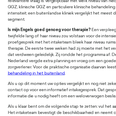
relevantere vraag is: vergelijkbaar met welk niveau van
GGZ, klinische GGZ en particuliere klinische behandeling z
intensiteit; een buitenlandse kliniek vergelijkt het meest d
segment.
Is mijn Engels goed genoeg voor therapie?
Een verpleegk
twijfelde lang of haar niveau zou volstaan voor de intensi
proefgesprek met het intaketeam bleek haar niveau ruim
therapie. De eerste twee weken had zij moeite met het v
dat verdween geleidelijk. Zij rondde het programma af. D
Nederland vergde extra planning en vroeg om een goede
zorgverlener. Voor de praktische organisatie daarvan lee
behandeling in het buitenland
.
Als u op dit moment uw opties vergelijkt en nog niet zeker
contact op voor een informatief intakegesprek. Dat gespre
informatie die u nodig heeft om een weloverwogen beslis
Als u klaar bent om de volgende stap te zetten: vul het 
Het intaketeam bevestigt de beschikbaarheid en neemt 