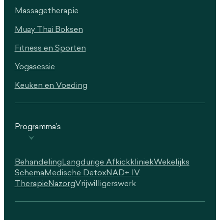
Massagetherapie
Muay Thai Boksen
Fitness en Sporten
Yogasessie
Keuken en Voeding
Programma’s
Behandeling
Langdurige Afkickkliniek
Wekelijks
Schema
Medische Detox
NAD+ IV
Therapie
Nazorg
Vrijwilligerswerk