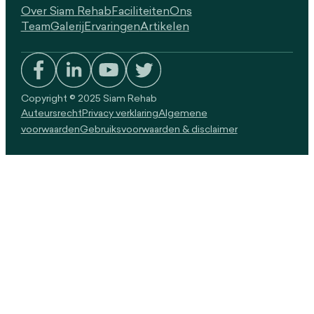
Over Siam Rehab
Faciliteiten
Ons
Team
Galerij
Ervaringen
Artikelen
Copyright © 2025 Siam Rehab
Auteursrecht
Privacy verklaring
Algemene
voorwaarden
Gebruiksvoorwaarden & disclaimer