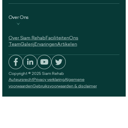
Over Ons
Over Siam Rehab
Faciliteiten
Ons
Team
Galerij
Ervaringen
Artikelen
Copyright © 2025 Siam Rehab
Auteursrecht
Privacy verklaring
Algemene
voorwaarden
Gebruiksvoorwaarden & disclaimer