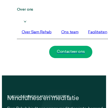
Over ons
Over Siam Rehab
Ons team
Faciliteiten
Contacteer ons
SIAM REHAB
Mindfulness en meditatie
/
MINDFULNESS EN MEDITATIE