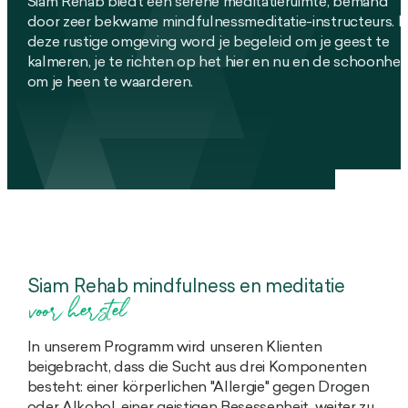
Siam Rehab biedt een serene meditatieruimte, bemand
door zeer bekwame mindfulnessmeditatie-instructeurs. I
deze rustige omgeving word je begeleid om je geest te
kalmeren, je te richten op het hier en nu en de schoonhei
om je heen te waarderen.
Siam Rehab mindfulness en meditatie
voor herstel
In unserem Programm wird unseren Klienten
beigebracht, dass die Sucht aus drei Komponenten
besteht: einer körperlichen "Allergie" gegen Drogen