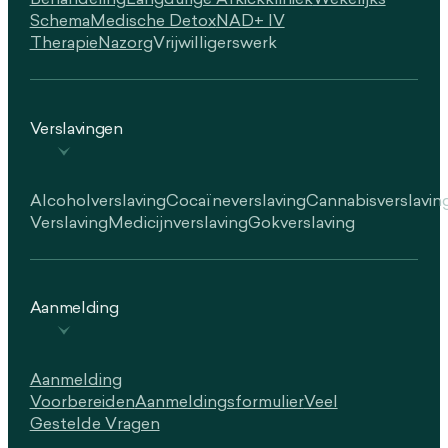
Behandeling
Langdurige Afkickkliniek
Wekelijks
Schema
Medische Detox
NAD+ IV
Therapie
Nazorg
Vrijwilligerswerk
Verslavingen
Alcoholverslaving
Cocaïneverslaving
Cannabisverslavin
Verslaving
Medicijnverslaving
Gokverslaving
Aanmelding
Aanmelding
Voorbereiden
Aanmeldingsformulier
Veel
Gestelde Vragen