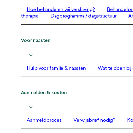
Hoe behandelen wij verslaving?
Behandelpr
therapie
Dagprogramma / dagstructuur
Af
Voor naasten
Hulp voor familie & naasten
Wat te doen bij c
Aanmelden & kosten
Aanmeldproces
Verwijsbrief nodig?
Ko