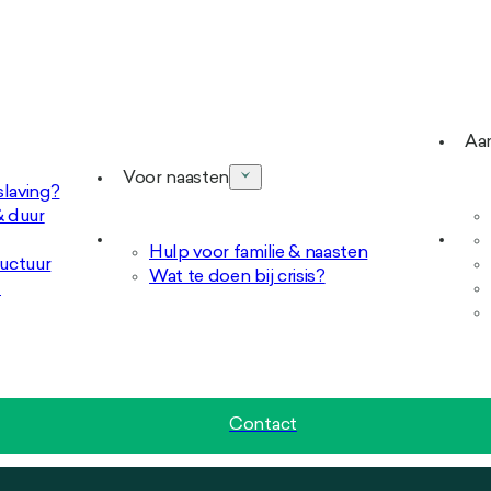
Aa
Voor naasten
slaving?
 duur
Hulp voor familie & naasten
uctuur
Wat te doen bij crisis?
d
Contact