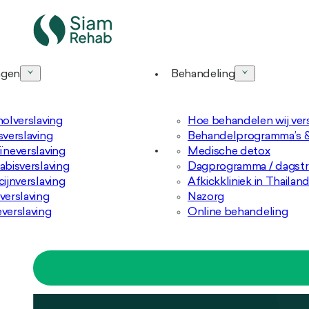
ngen
Behandeling
olverslaving
Hoe behandelen wij ver
verslaving
Behandelprogramma’s &
neverslaving
Medische detox
bisverslaving
Dagprogramma / dagstr
ijnverslaving
Afkickkliniek in Thailan
erslaving
Nazorg
verslaving
Online behandeling