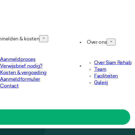
nmelden & kosten
Over ons
Aanmeldproces
Over Siam Rehab
Verwijsbrief nodig?
Team
Kosten & vergoeding
Faciliteiten
Aanmeldformulier
Galerij
Contact