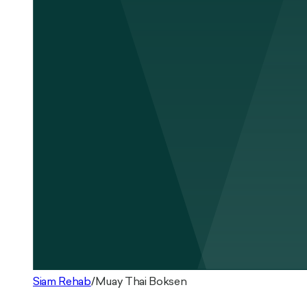
Siam Rehab
/
Muay Thai Boksen