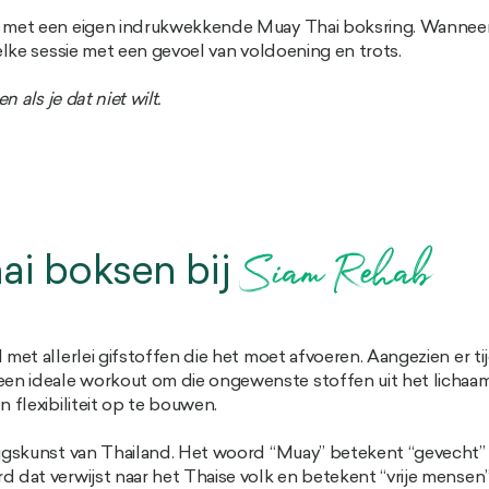
nd met een eigen indrukwekkende Muay Thai boksring. Wanneer
 elke sessie met een gevoel van voldoening en trots.
 als je dat niet wilt.
ai boksen bij
Siam Rehab
l met allerlei gifstoffen die het moet afvoeren. Aangezien er 
n ideale workout om die ongewenste stoffen uit het lichaam 
 flexibiliteit op te bouwen.
ijgskunst van Thailand. Het woord “Muay” betekent “gevecht” en
rd dat verwijst naar het Thaise volk en betekent “vrije men