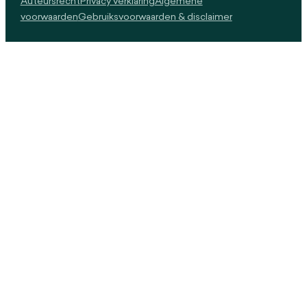
Auteursrecht
Privacy verklaring
Algemene
voorwaarden
Gebruiksvoorwaarden & disclaimer