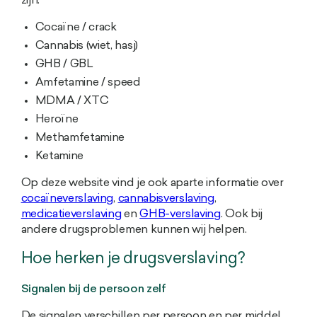
zijn:
Cocaïne / crack
Cannabis (wiet, hasj)
GHB / GBL
Amfetamine / speed
MDMA / XTC
Heroïne
Methamfetamine
Ketamine
Op deze website vind je ook aparte informatie over
cocaïneverslaving
,
cannabisverslaving
,
medicatieverslaving
en
GHB-verslaving
. Ook bij
andere drugsproblemen kunnen wij helpen.
Hoe herken je drugsverslaving?
Signalen bij de persoon zelf
De signalen verschillen per persoon en per middel,