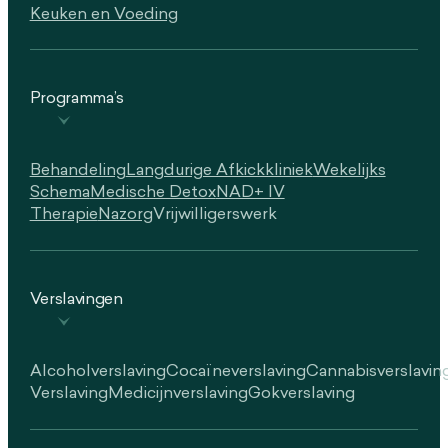
Keuken en Voeding
Programma’s
Behandeling
Langdurige Afkickkliniek
Wekelijks
Schema
Medische Detox
NAD+ IV
Therapie
Nazorg
Vrijwilligerswerk
Verslavingen
Alcoholverslaving
Cocaïneverslaving
Cannabisverslavin
Verslaving
Medicijnverslaving
Gokverslaving